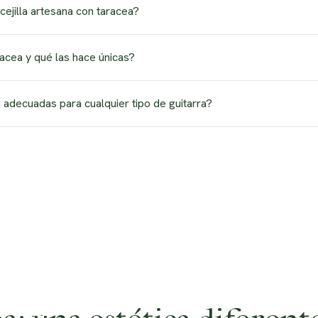
no debería tener ningún efecto adverso en el sonido de la guitarr
ejilla artesana con taracea?
lla ejerce sobre las cuerdas y cómo se distribuye a lo largo del di
, el material utilizado en la base de la cejilla y la compatibilida
racea y qué las hace únicas?
ne correctamente y que la decoración de taracea esté bien aplic
 capos para guitarra que han sido adornados con taracea, una téc
a adecuadas para cualquier tipo de guitarra?
ear patrones decorativos. Su unicidad radica en los diseños intr
les como estéticas.
decuadas para cualquier tipo de guitarra, siempre y cuando el tam
armente populares entre los guitarristas clásicos y flamencos por