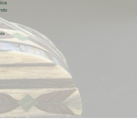
lica
endo
.
 de