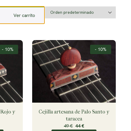
Ver carrito
- 10%
- 10%
 Rojo y
Cejilla artesana de Palo Santo y
taracea
49 €
44 €