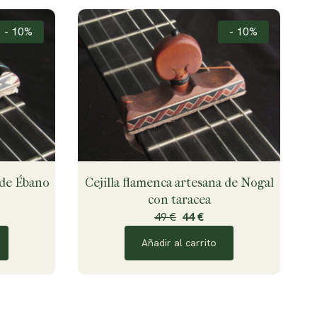
- 10%
- 10%
 de Ébano
Cejilla flamenca artesana de Nogal
con taracea
49 €
44 €
Añadir al carrito