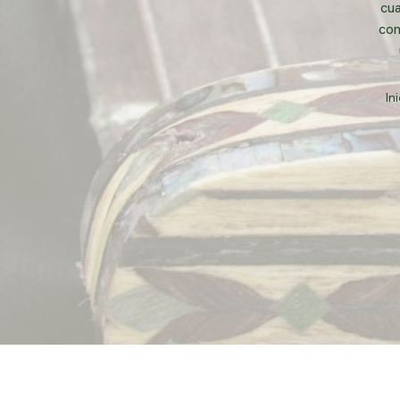
cua
con
In