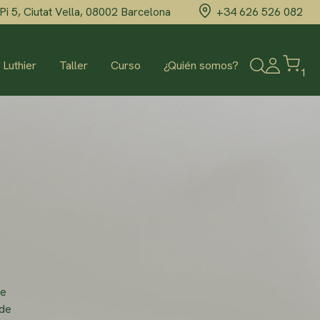
Pi 5, Ciutat Vella, 08002 Barcelona
+34 626 526 082
Abrir
 Luthier
Taller
Curso
¿Quién somos?
1
el
formulario
de
búsqueda
de
 de