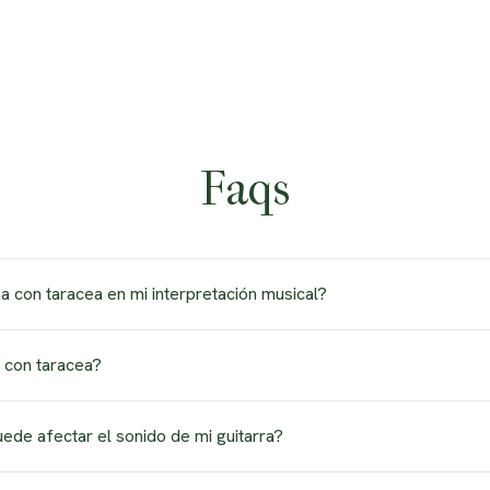
Faqs
na con taracea en mi interpretación musical?
ejilla artesana con taracea proporciona la misma funcionalidad que
s con taracea?
miento de la afinación. La taracea no afecta la funcionalidad de l
 tu interpretación.
 taracea, guárdalas en un lugar seguro para evitar daños en las i
puede afectar el sonido de mi guitarra?
vita usar productos químicos o agua que puedan dañar la taracea.