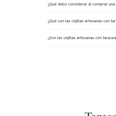
La taracea es puramente decorativa y 
¿Qué debo considerar al comprar una c
relacionada con la presión que la ceji
Considera la calidad de la construcción
¿Qué son las cejillas artesanas con ta
de que el mecanismo de ajuste funcio
Las cejillas artesanas con taracea son
¿Son las cejillas artesanas con tarace
madera, hueso, nácar o metales para cr
las convierte en piezas tanto funciona
Sí, generalmente estas cejillas son a
compatibles. Sin embargo, son particul
española.