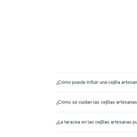
¿Cómo puede influir una cejilla artesa
Más allá de la belleza estética, una c
¿Cómo se cuidan las cejillas artesana
cambios rápidos de tonalidad y manteni
elemento de orgullo y disfrute visual a
Para cuidar las cejillas artesanas con
¿La taracea en las cejillas artesanas 
límpialas con un paño suave y seco. E