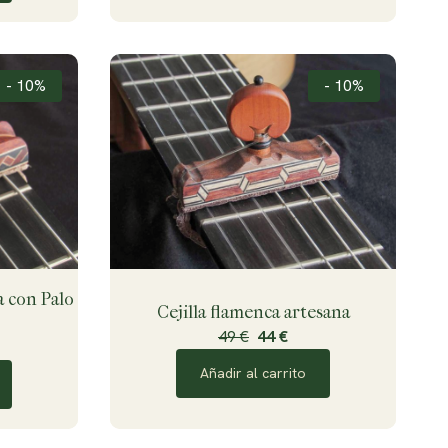
- 10%
- 10%
a con Palo
Cejilla flamenca artesana
49 €
44 €
Añadir al carrito