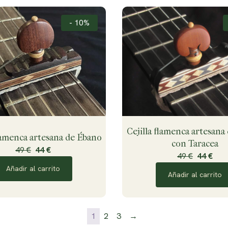
- 10%
Cejilla flamenca artesana
flamenca artesana de Ébano
con Taracea
49 €
44 €
49 €
44 €
Añadir al carrito
Añadir al carrito
1
2
3
→