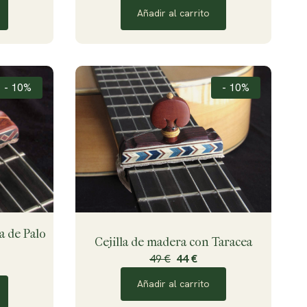
Añadir al carrito
- 10%
- 10%
a de Palo
Cejilla de madera con Taracea
49 €
44 €
Añadir al carrito