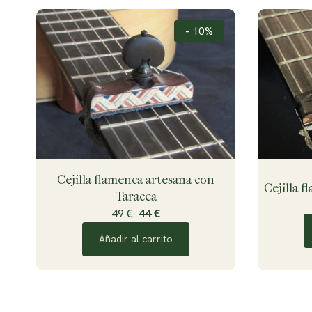
- 10%
Cejilla flamenca artesana con
Cejilla 
Taracea
49 €
44 €
Añadir al carrito